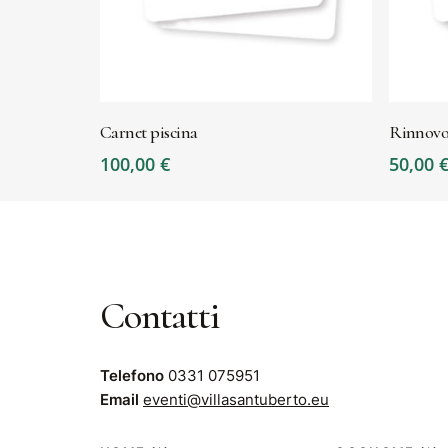
LEGGI TUTTO
A
Carnet piscina
Rinnovo 
100,00
€
50,00
Contatti
Telefono
0331 075951
Email
eventi@villasantuberto.eu