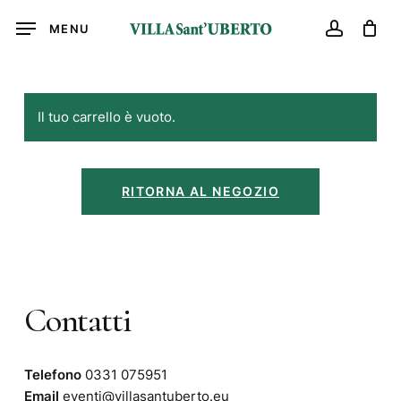
Skip
MENU
to
account
main
content
Il tuo carrello è vuoto.
RITORNA AL NEGOZIO
Contatti
Telefono
0331 075951
Email
eventi@villasantuberto.eu